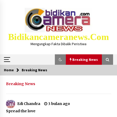
Skip
to
content
Bidikancameranews.com
Mengungkap Fakta Dibalik Peristiwa
Breaking News
Home
Breaking News
Breaking News
Breaking News
Iklan Layanan KSB MAJU LUAR BIASA, Hukum
Masjid Dan Marbot Dapat Insentif Bulanan
2 bulan ago
Edi Chandra
3 bulan ago
Spread the love
Kejaksaan KSB Mulai Lidik Mafia Tanah Desa
Sekongkang Bawah