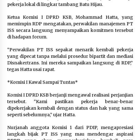
Publik, Empat Proyek Perubahan PKN II Resmi
pekerja lokal di lingkar tambang Batu Hijau.
Diluncurkan
2 hari ago
Ketua Komisi I DPRD KSB, Mohammad Hatta, yang
memimpin RDP mengatakan, perwakilan manajemen PT
Jasa Raharja Serahkan Santunan kepada Ahli
ISS secara langsung menyampaikan komitmen tersebut
Waris Korban Kebakaran KM Mutiara Sentosa II
di hadapan forum.
2 hari ago
“Perwakilan PT ISS sepakat menarik kembali pekerja
KAJARI KSB: PERKARA COMBINE TIDAK BISA
yang dipecat tanpa melalui prosedur bipartit dan mediasi
DIKUBUR! LAPORAN SUDAH KE KEJAGUNG,
TINGGAL TUNGGU HITUNGAN KERUGIAN
Disnakertrans. Ini mereka sampaikan langsung di RDP,”
NEGARA DARI BPK ” Penanganan Perkara
2 hari ago
tegas Hatta usai rapat.
Combine Tetap Berjalan Karena Sudah Menjadi
Laporan di KSB Ke Kejagung “
Dirut Jasa Raharja Dampingi Wamenhub Tinjau
*Komisi I Kawal Sampai Tuntas*
Penanganan Korban KM Mutiara Sentosa II di
RS PHC Surabaya
Komisi I DPRD KSB berjanji mengawal realisasi perjanjian
2 hari ago
tersebut. “Kami pastikan pekerja benar-benar
dipekerjakan kembali dengan status dan hak yang sama
7 TAHUN DIBIARKAN…! 10 LEMBAGA GERAM :
seperti sebelumnya,” ujar Hatta.
SIDAK BUPATI dan KAPOLRES DI LANTUNG CUMA
SEREMONI, TAMBANG ILEGAL TETAP JALAN ”
Sidak Cuma Foto – Foto “
Nurjanah anggota Komisi 1 dari PDIP, mengapresiasi
3 hari ago
langkah bijak PT ISS yang mau mendengar aspirasi