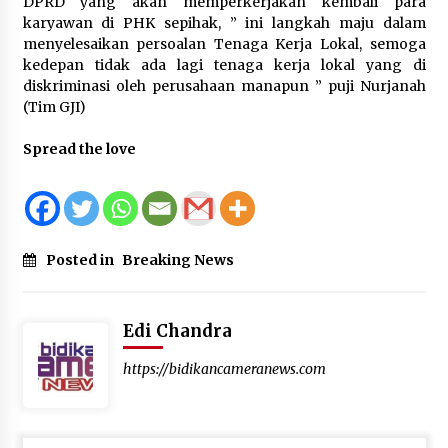
DPRD yang akan memperkerjakan kembali para
Ketua KONI Mengajak Seluruh Elemen Daerah
Mendukung Sumbawa sebagai Tuan Rumah
karyawan di PHK sepihak, ” ini langkah maju dalam
Cabang Olahraga PON 2028
menyelesaikan persoalan Tenaga Kerja Lokal, semoga
3 hari ago
kedepan tidak ada lagi tenaga kerja lokal yang di
diskriminasi oleh perusahaan manapun ” puji Nurjanah
Wabup H. Ansori Serahkan Tujuh Kontainer
(Tim GJI)
Sampah untuk Kecamatan Utan
3 hari ago
Spread the love
Direksi Jasa Raharja Tinjau Korban Kebakaran
KM Mutiara Sentosa II, Pastikan Pelayanan
Maksimal
3 hari ago
Posted in
Breaking News
Edi Chandra
https://bidikancameranews.com