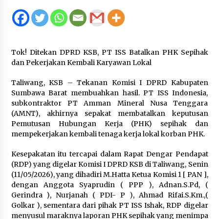
2 tahun ago
DEMOKRASI DIGITAL PILKADES PERTAMA DI
DESA! KSB GELAR SIMULASI E-VOTING , BUPATI :
SISTEM OFFLINE, ADA BUKTI STRUK JAGA
Tok! Ditekan DPRD KSB, PT ISS Batalkan PHK Sepihak
KEAMANAN SUARA
4 jam ago
dan Pekerjakan Kembali Karyawan Lokal
Enam Pelabuhan ASDP Resmi Terapkan Standar
Taliwang, KSB – Tekanan Komisi I DPRD Kabupaten
Baru Keselamatan Nasional
Sumbawa Barat membuahkan hasil. PT ISS Indonesia,
17 jam ago
subkontraktor PT Amman Mineral Nusa Tenggara
(AMNT), akhirnya sepakat membatalkan keputusan
Tim Riset Energi Timur FRS UTS Raih
Pemutusan Hubungan Kerja (PHK) sepihak dan
Pendanaan Program “Titik Kumpul Sains dan
mempekerjakan kembali tenaga kerja lokal korban PHK.
Teknologi” Kemendiktisaintek
24 jam ago
Kesepakatan itu tercapai dalam Rapat Dengar Pendapat
(RDP) yang digelar Komisi I DPRD KSB di Taliwang, Senin
Bupati H. Jarot Terima Audiensi Ombudsman
(11/05/2026), yang dihadiri M.Hatta Ketua Komisi 1 [ PAN ],
NTB, Dukung Penilaian Kepatuhan Pelayanan
Publik di Lingkup Pemkab Sumbawa
dengan Anggota Syaprudin ( PPP ), Adnan.S.Pd, (
2 hari ago
Gerindra ), Nurjanah ( PDI- P ), Ahmad Rifai.S.Km.,(
Golkar ), sementara dari pihak PT ISS Ishak, RDP digelar
Bupati H. Jarot Dorong Inovasi Pelayanan
menyusul maraknya laporan PHK sepihak yang menimpa