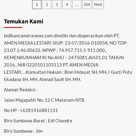
Paginasi
2
3
4
264
Next
1
…
Jarot
pos
Tutup
Festival
Temukan Kami
Sholawat
dan
Lagu
bidikancameranews.com dimiliki dan dioperasikan oleh PT.
Pop
AMEN MEDIA LESTARI SIUP: 23-07/2016-010058. NO TDP:
Daerah
23.07.1.46.00632. NPWP : 74.957.715.1-911.000.,
Sumbawa,
KEMENKUMHAM RI No AHU – 2475081.AH.01.01 TAHUN
Apresiasi
Penampilan
2016., NIB 0220101103113 PT AMEN MEDIA
Para
LESTARI….Konsultan Hukum : Bion Hidayat SH. MH, I Gusti Putu
Finalis
Ekadana SH. MH, Ahmad Saufi SH. MH.
Alamat Redaksi :
Jalan Majapahit No. 12 C Mataram-NTB
No HP : +6281916881131
Biro Sumbawa Barat ; Edi Chandra
Biro Sumbawa : Jim