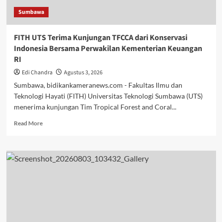
Cabang
Sumbawa
Olahraga
PON
2028
FITH UTS Terima Kunjungan TFCCA dari Konservasi
Indonesia Bersama Perwakilan Kementerian Keuangan
RI
Edi Chandra
Agustus 3, 2026
Sumbawa, bidikankameranews.com - Fakultas Ilmu dan
Teknologi Hayati (FITH) Universitas Teknologi Sumbawa (UTS)
menerima kunjungan Tim Tropical Forest and Coral...
Read
Read More
more
about
FITH
UTS
Terima
Kunjungan
TFCCA
dari
Konservasi
Indonesia