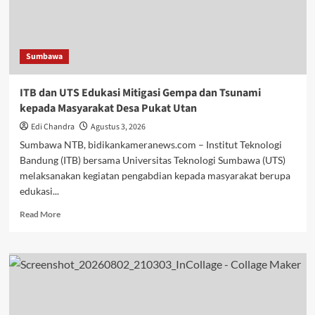
Bersama
Perwakilan
Kementerian
Keuangan
Sumbawa
RI
ITB dan UTS Edukasi Mitigasi Gempa dan Tsunami
kepada Masyarakat Desa Pukat Utan
Edi Chandra
Agustus 3, 2026
Sumbawa NTB, bidikankameranews.com – Institut Teknologi
Bandung (ITB) bersama Universitas Teknologi Sumbawa (UTS)
melaksanakan kegiatan pengabdian kepada masyarakat berupa
edukasi...
Read
Read More
more
about
ITB
dan
UTS
Edukasi
Mitigasi