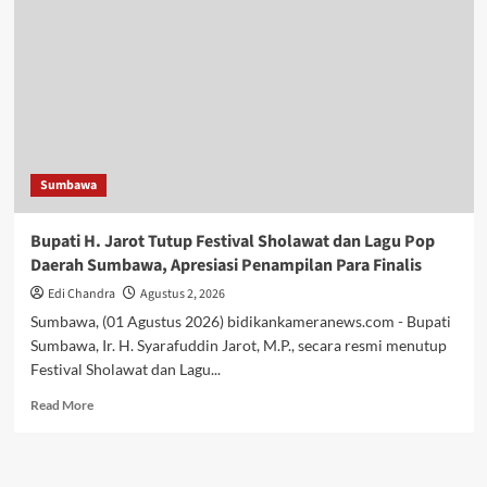
Hijau
Lestari,
Bupati
H.
Jarot
Ajak
Tanam
Ribuan
Mangrove
Sumbawa
di
Pesisir
Limung
Bupati H. Jarot Tutup Festival Sholawat dan Lagu Pop
Daerah Sumbawa, Apresiasi Penampilan Para Finalis
Edi Chandra
Agustus 2, 2026
Sumbawa, (01 Agustus 2026) bidikankameranews.com - Bupati
Sumbawa, Ir. H. Syarafuddin Jarot, M.P., secara resmi menutup
Festival Sholawat dan Lagu...
Read
Read More
more
about
Bupati
H.