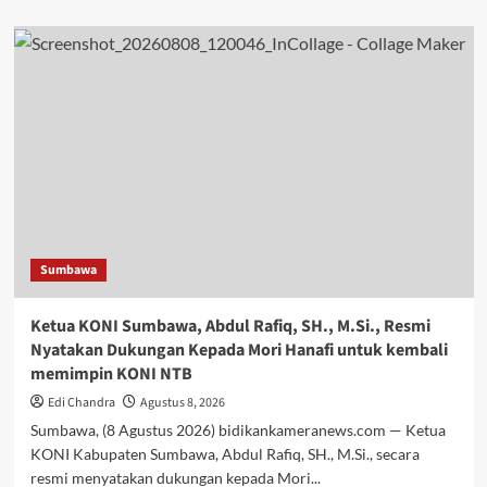
about
Sampaikan
Syiar
Kamtibmas,
Kapolsek
Eko
Riyono
Ajak
Jama’ah
Waspadai
Bahaya
Narkoba
demi
Sumbawa
Masa
Depan
Generasi
Ketua KONI Sumbawa, Abdul Rafiq, SH., M.Si., Resmi
Muda
Nyatakan Dukungan Kepada Mori Hanafi untuk kembali
memimpin KONI NTB
Edi Chandra
Agustus 8, 2026
Sumbawa, (8 Agustus 2026) bidikankameranews.com — Ketua
KONI Kabupaten Sumbawa, Abdul Rafiq, SH., M.Si., secara
resmi menyatakan dukungan kepada Mori...