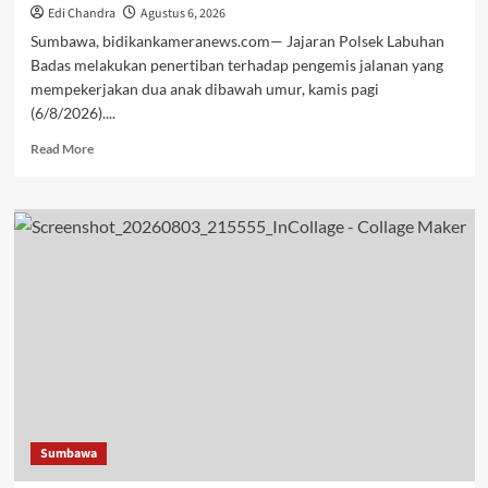
Edi Chandra
Agustus 6, 2026
Sumbawa, bidikankameranews.com— Jajaran Polsek Labuhan
Badas melakukan penertiban terhadap pengemis jalanan yang
mempekerjakan dua anak dibawah umur, kamis pagi
(6/8/2026)....
Read
Read More
more
about
Polsek
Labuhan
Badas
Tertibkan
Pengemis
yang
Mempekerjakan
Anak
di
Bawah
Umur
Sumbawa