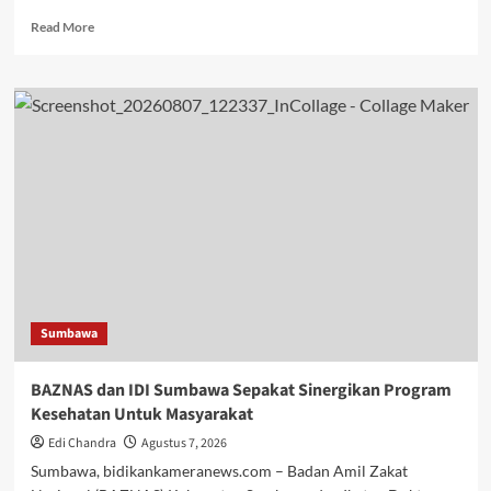
Read
Read More
more
about
Ketua
KONI
Sumbawa,
Abdul
Rafiq,
SH.,
M.Si.,
Resmi
Nyatakan
Dukungan
Kepada
Mori
Sumbawa
Hanafi
untuk
kembali
BAZNAS dan IDI Sumbawa Sepakat Sinergikan Program
memimpin
Kesehatan Untuk Masyarakat
KONI
NTB
Edi Chandra
Agustus 7, 2026
Sumbawa, bidikankameranews.com – Badan Amil Zakat