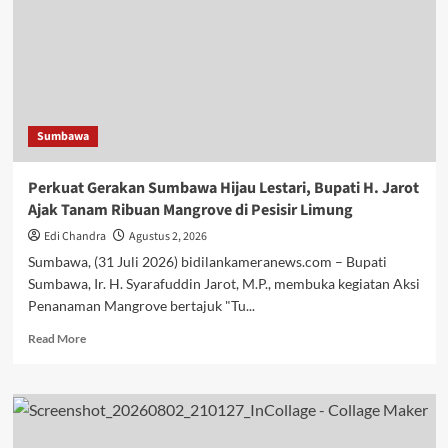
Gempa
dan
Tsunami
kepada
Masyarakat
Desa
Pukat
Sumbawa
Utan
Perkuat Gerakan Sumbawa Hijau Lestari, Bupati H. Jarot
Ajak Tanam Ribuan Mangrove di Pesisir Limung
Edi Chandra
Agustus 2, 2026
Sumbawa, (31 Juli 2026) bidilankameranews.com – Bupati
Sumbawa, Ir. H. Syarafuddin Jarot, M.P., membuka kegiatan Aksi
Penanaman Mangrove bertajuk "Tu...
Read
Read More
more
about
Perkuat
Gerakan
Sumbawa