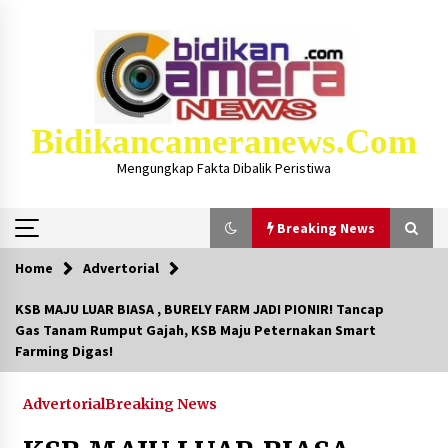
Skip
to
content
Bidikancameranews.com
Mengungkap Fakta Dibalik Peristiwa
Breaking News
Home
Advertorial
Breaking News
KSB MAJU LUAR BIASA , BURELY FARM JADI PIONIR! Tancap
Gas Tanam Rumput Gajah, KSB Maju Peternakan Smart
Iklan Layanan KSB MAJU LUAR BIASA, Hukum
Farming Digas!
Masjid Dan Marbot Dapat Insentif Bulanan
2 bulan ago
Advertorial
Breaking News
Kejaksaan KSB Mulai Lidik Mafia Tanah Desa
Sekongkang Bawah