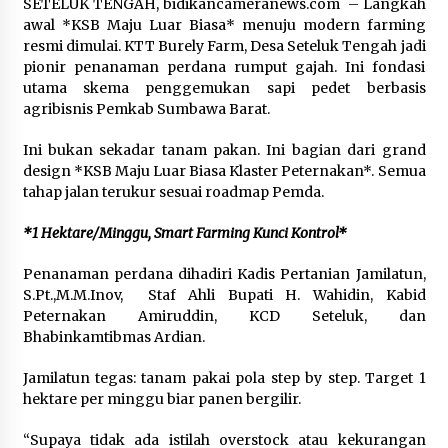
NTB, Dukung Penilaian Kepatuhan Pelayanan
SETELUK TENGAH, bidikancameranews.com – Langkah
Publik di Lingkup Pemkab Sumbawa
awal *KSB Maju Luar Biasa* menuju modern farming
4 hari ago
resmi dimulai. KTT Burely Farm, Desa Seteluk Tengah jadi
pionir penanaman perdana rumput gajah. Ini fondasi
Bupati H. Jarot Dorong Inovasi Pelayanan
utama skema penggemukan sapi pedet berbasis
Publik, Empat Proyek Perubahan PKN II Resmi
agribisnis Pemkab Sumbawa Barat.
Diluncurkan
4 hari ago
Ini bukan sekadar tanam pakan. Ini bagian dari grand
design *KSB Maju Luar Biasa Klaster Peternakan*. Semua
Jasa Raharja Serahkan Santunan kepada Ahli
tahap jalan terukur sesuai roadmap Pemda.
Waris Korban Kebakaran KM Mutiara Sentosa II
4 hari ago
*1 Hektare/Minggu, Smart Farming Kunci Kontrol*
Penanaman perdana dihadiri Kadis Pertanian Jamilatun,
S.Pt.,M.M.Inov, Staf Ahli Bupati H. Wahidin, Kabid
Peternakan Amiruddin, KCD Seteluk, dan
Bhabinkamtibmas Ardian.
Jamilatun tegas: tanam pakai pola step by step. Target 1
hektare per minggu biar panen bergilir.
“Supaya tidak ada istilah overstock atau kekurangan