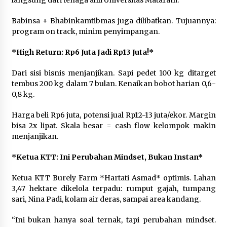
langsung dari tenaga ahli Universitas Mataram.
Babinsa + Bhabinkamtibmas juga dilibatkan. Tujuannya:
program on track, minim penyimpangan.
*High Return: Rp6 Juta Jadi Rp13 Juta!*
Dari sisi bisnis menjanjikan. Sapi pedet 100 kg ditarget
tembus 200 kg dalam 7 bulan. Kenaikan bobot harian 0,6-
0,8 kg.
Harga beli Rp6 juta, potensi jual Rp12-13 juta/ekor. Margin
bisa 2x lipat. Skala besar = cash flow kelompok makin
menjanjikan.
*Ketua KTT: Ini Perubahan Mindset, Bukan Instan*
Ketua KTT Burely Farm *Hartati Asmad* optimis. Lahan
3,47 hektare dikelola terpadu: rumput gajah, tumpang
sari, Nina Padi, kolam air deras, sampai area kandang.
“Ini bukan hanya soal ternak, tapi perubahan mindset.