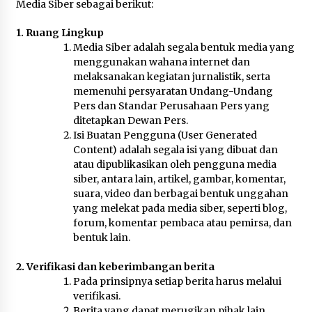
2 hari ago
Media Siber sebagai berikut:
1. Ruang Lingkup
Tim Riset Energi Timur FRS UTS Raih
Media Siber adalah segala bentuk media yang
Pendanaan Program “Titik Kumpul Sains dan
Teknologi” Kemendiktisaintek
menggunakan wahana internet dan
3 hari ago
melaksanakan kegiatan jurnalistik, serta
memenuhi persyaratan Undang-Undang
Bupati H. Jarot Terima Audiensi Ombudsman
Pers dan Standar Perusahaan Pers yang
NTB, Dukung Penilaian Kepatuhan Pelayanan
ditetapkan Dewan Pers.
Publik di Lingkup Pemkab Sumbawa
Isi Buatan Pengguna (User Generated
3 hari ago
Content) adalah segala isi yang dibuat dan
atau dipublikasikan oleh pengguna media
Bupati H. Jarot Dorong Inovasi Pelayanan
siber, antara lain, artikel, gambar, komentar,
Publik, Empat Proyek Perubahan PKN II Resmi
Diluncurkan
suara, video dan berbagai bentuk unggahan
3 hari ago
yang melekat pada media siber, seperti blog,
forum, komentar pembaca atau pemirsa, dan
Jasa Raharja Serahkan Santunan kepada Ahli
bentuk lain.
Waris Korban Kebakaran KM Mutiara Sentosa II
3 hari ago
2. Verifikasi dan keberimbangan berita
Pada prinsipnya setiap berita harus melalui
KAJARI KSB: PERKARA COMBINE TIDAK BISA
verifikasi.
DIKUBUR! LAPORAN SUDAH KE KEJAGUNG,
Berita yang dapat merugikan pihak lain