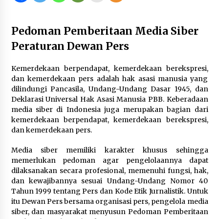
2 tahun ago
Pedoman Pemberitaan Media Siber
BAZNAS dan IDI Sumbawa Sepakat Sinergikan
Program Kesehatan Untuk Masyarakat
Peraturan Dewan Pers
13 jam ago
Kemerdekaan berpendapat, kemerdekaan berekspresi,
Polsek Labuhan Badas Tertibkan Pengemis
yang Mempekerjakan Anak di Bawah Umur
dan kemerdekaan pers adalah hak asasi manusia yang
1 hari ago
dilindungi Pancasila, Undang-Undang Dasar 1945, dan
Deklarasi Universal Hak Asasi Manusia PBB. Keberadaan
Bupati H. Jarot Tegaskan Pengurangan Risiko
media siber di Indonesia juga merupakan bagian dari
Bencana Dimulai dari Desa, Selaras dengan
kemerdekaan berpendapat, kemerdekaan berekspresi,
Implementasi Sumbawa Hijau Lestari
dan kemerdekaan pers.
2 hari ago
Media siber memiliki karakter khusus sehingga
DEMOKRASI DIGITAL PILKADES PERTAMA DI
memerlukan pedoman agar pengelolaannya dapat
DESA! KSB GELAR SIMULASI E-VOTING , BUPATI :
dilaksanakan secara profesional, memenuhi fungsi, hak,
SISTEM OFFLINE, ADA BUKTI STRUK JAGA
KEAMANAN SUARA
dan kewajibannya sesuai Undang-Undang Nomor 40
2 hari ago
Tahun 1999 tentang Pers dan Kode Etik Jurnalistik. Untuk
itu Dewan Pers bersama organisasi pers, pengelola media
Enam Pelabuhan ASDP Resmi Terapkan Standar
Baru Keselamatan Nasional
siber, dan masyarakat menyusun Pedoman Pemberitaan