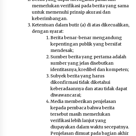
TINGGAL TUNGGU HITUNGAN KERUGIAN
memerlukan verifikasi pada berita yang sama
NEGARA DARI BPK ” Penanganan Perkara
3 hari ago
Combine Tetap Berjalan Karena Sudah Menjadi
untuk memenuhi prinsip akurasi dan
Laporan di KSB Ke Kejagung “
keberimbangan.
Dirut Jasa Raharja Dampingi Wamenhub Tinjau
Penanganan Korban KM Mutiara Sentosa II di
Ketentuan dalam butir (a) di atas dikecualikan,
RS PHC Surabaya
dengan syarat:
4 hari ago
Berita benar-benar mengandung
kepentingan publik yang bersifat
7 TAHUN DIBIARKAN…! 10 LEMBAGA GERAM :
mendesak;
SIDAK BUPATI dan KAPOLRES DI LANTUNG CUMA
Sumber berita yang pertama adalah
SEREMONI, TAMBANG ILEGAL TETAP JALAN ”
sumber yang jelas disebutkan
Sidak Cuma Foto – Foto “
4 hari ago
identitasnya, kredibel dan kompeten;
Subyek berita yang harus
dikonfirmasi tidak diketahui
keberadaannya dan atau tidak dapat
diwawancarai;
Media memberikan penjelasan
kepada pembaca bahwa berita
tersebut masih memerlukan
verifikasi lebih lanjut yang
diupayakan dalam waktu secepatnya.
Penjelasan dimuat pada bagian akhir