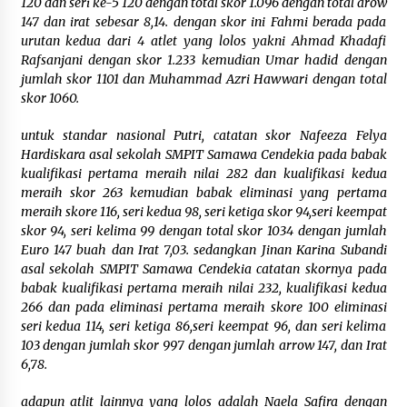
120 dan seri ke-5 120 dengan total skor 1.096 dengan total arow
NTB, Dukung Penilaian Kepatuhan Pelayanan
Publik di Lingkup Pemkab Sumbawa
147 dan irat sebesar 8,14. dengan skor ini Fahmi berada pada
4 hari ago
urutan kedua dari 4 atlet yang lolos yakni Ahmad Khadafi
Rafsanjani dengan skor 1.233 kemudian Umar hadid dengan
Bupati H. Jarot Dorong Inovasi Pelayanan
jumlah skor 1101 dan Muhammad Azri Hawwari dengan total
Publik, Empat Proyek Perubahan PKN II Resmi
skor 1060.
Diluncurkan
4 hari ago
untuk standar nasional Putri, catatan skor Nafeeza Felya
Hardiskara asal sekolah SMPIT Samawa Cendekia pada babak
Jasa Raharja Serahkan Santunan kepada Ahli
kualifikasi pertama meraih nilai 282 dan kualifikasi kedua
Waris Korban Kebakaran KM Mutiara Sentosa II
meraih skor 263 kemudian babak eliminasi yang pertama
4 hari ago
meraih skore 116, seri kedua 98, seri ketiga skor 94,seri keempat
skor 94, seri kelima 99 dengan total skor 1034 dengan jumlah
Euro 147 buah dan Irat 7,03. sedangkan Jinan Karina Subandi
asal sekolah SMPIT Samawa Cendekia catatan skornya pada
babak kualifikasi pertama meraih nilai 232, kualifikasi kedua
266 dan pada eliminasi pertama meraih skore 100 eliminasi
seri kedua 114, seri ketiga 86,seri keempat 96, dan seri kelima
103 dengan jumlah skor 997 dengan jumlah arrow 147, dan Irat
6,78.
adapun atlit lainnya yang lolos adalah Naela Safira dengan