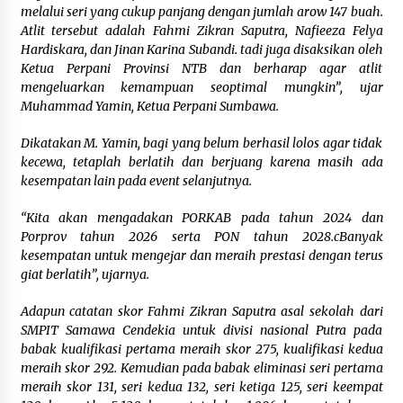
melalui seri yang cukup panjang dengan jumlah arow 147 buah.
2 hari ago
Atlit tersebut adalah Fahmi Zikran Saputra, Nafieeza Felya
Hardiskara, dan Jinan Karina Subandi. tadi juga disaksikan oleh
Bupati H. Jarot Tegaskan Pengurangan Risiko
Bencana Dimulai dari Desa, Selaras dengan
Ketua Perpani Provinsi NTB dan berharap agar atlit
Implementasi Sumbawa Hijau Lestari
mengeluarkan kemampuan seoptimal mungkin”, ujar
2 hari ago
Muhammad Yamin, Ketua Perpani Sumbawa.
DEMOKRASI DIGITAL PILKADES PERTAMA DI
Dikatakan M. Yamin, bagi yang belum berhasil lolos agar tidak
DESA! KSB GELAR SIMULASI E-VOTING , BUPATI :
kecewa, tetaplah berlatih dan berjuang karena masih ada
SISTEM OFFLINE, ADA BUKTI STRUK JAGA
kesempatan lain pada event selanjutnya.
KEAMANAN SUARA
2 hari ago
“Kita akan mengadakan PORKAB pada tahun 2024 dan
Enam Pelabuhan ASDP Resmi Terapkan Standar
Porprov tahun 2026 serta PON tahun 2028.cBanyak
Baru Keselamatan Nasional
kesempatan untuk mengejar dan meraih prestasi dengan terus
3 hari ago
giat berlatih”, ujarnya.
Tim Riset Energi Timur FRS UTS Raih
Adapun catatan skor Fahmi Zikran Saputra asal sekolah dari
Pendanaan Program “Titik Kumpul Sains dan
SMPIT Samawa Cendekia untuk divisi nasional Putra pada
Teknologi” Kemendiktisaintek
babak kualifikasi pertama meraih skor 275, kualifikasi kedua
3 hari ago
meraih skor 292. Kemudian pada babak eliminasi seri pertama
meraih skor 131, seri kedua 132, seri ketiga 125, seri keempat
Bupati H. Jarot Terima Audiensi Ombudsman