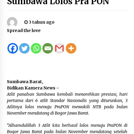
Sumbawa Lolos Pra PON
2 tahun ago
Sampaikan Syiar Kamtibmas, Kapolsek Eko
3 tahun ago
Riyono Ajak Jama’ah Waspadai Bahaya Narkoba
demi Masa Depan Generasi Muda
Spread the love
1 jam ago
Ketua KONI Sumbawa, Abdul Rafiq, SH., M.Si.,
Resmi Nyatakan Dukungan Kepada Mori Hanafi
untuk kembali memimpin KONI NTB
1 jam ago
Langkah Cepat Wabup H. Ansori Tinjau
Langsung SDN Kanar, Pastikan Kelayakan
Sumbawa Barat,
Sarana dan Prasarana Belajar Siswa
Bidikan Kamera News –
2 jam ago
Atlit panahan Sumbawa kembali menorehkan prestasi, hari
pertama dari 6 atlit Standar Nasionalis yang diturunkan, 3
BAZNAS dan IDI Sumbawa Sepakat Sinergikan
Atlitnya lolos menuju PraPON mewakili NTB pada bulan
Program Kesehatan Untuk Masyarakat
November mendatang di Bogor Jawa Barat.
24 jam ago
“Alhamdulillah 3 Atlit kita berhasil lolos menuju PraPON di
Polsek Labuhan Badas Tertibkan Pengemis
Bogor Jawa Barat pada bulan November mendatang setelah
yang Mempekerjakan Anak di Bawah Umur