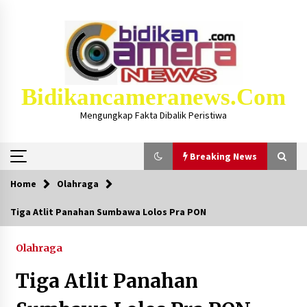
Skip
to
content
Bidikancameranews.com
Mengungkap Fakta Dibalik Peristiwa
Breaking News
Home
Olahraga
Breaking News
Tiga Atlit Panahan Sumbawa Lolos Pra PON
Iklan Layanan KSB MAJU LUAR BIASA, Hukum
Masjid Dan Marbot Dapat Insentif Bulanan
Olahraga
2 bulan ago
Tiga Atlit Panahan
Kejaksaan KSB Mulai Lidik Mafia Tanah Desa
Sekongkang Bawah