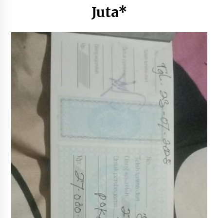
2 hari ago
Juta*
Tim Riset Energi Timur FRS UTS Raih
Pendanaan Program “Titik Kumpul Sains dan
Teknologi” Kemendiktisaintek
3 hari ago
Bupati H. Jarot Terima Audiensi Ombudsman
NTB, Dukung Penilaian Kepatuhan Pelayanan
Publik di Lingkup Pemkab Sumbawa
3 hari ago
Bupati H. Jarot Dorong Inovasi Pelayanan
Publik, Empat Proyek Perubahan PKN II Resmi
Diluncurkan
3 hari ago
Jasa Raharja Serahkan Santunan kepada Ahli
Waris Korban Kebakaran KM Mutiara Sentosa II
3 hari ago
KAJARI KSB: PERKARA COMBINE TIDAK BISA
DIKUBUR! LAPORAN SUDAH KE KEJAGUNG,