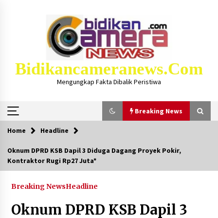
Skip
to
content
Bidikancameranews.com
Mengungkap Fakta Dibalik Peristiwa
Breaking News
Home
Headline
Breaking News
Oknum DPRD KSB Dapil 3 Diduga Dagang Proyek Pokir,
Kontraktor Rugi Rp27 Juta*
Iklan Layanan KSB MAJU LUAR BIASA, Hukum
Masjid Dan Marbot Dapat Insentif Bulanan
2 bulan ago
Breaking News
Headline
Oknum DPRD KSB Dapil 3
Kejaksaan KSB Mulai Lidik Mafia Tanah Desa
Sekongkang Bawah