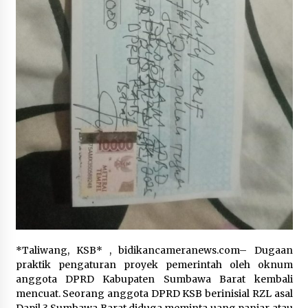
TINGGAL TUNGGU HITUNGAN KERUGIAN
NEGARA DARI BPK ” Penanganan Perkara
3 hari ago
Combine Tetap Berjalan Karena Sudah Menjadi
Laporan di KSB Ke Kejagung “
Dirut Jasa Raharja Dampingi Wamenhub Tinjau
Penanganan Korban KM Mutiara Sentosa II di
RS PHC Surabaya
4 hari ago
7 TAHUN DIBIARKAN…! 10 LEMBAGA GERAM :
SIDAK BUPATI dan KAPOLRES DI LANTUNG CUMA
SEREMONI, TAMBANG ILEGAL TETAP JALAN ”
Sidak Cuma Foto – Foto “
4 hari ago
*Taliwang, KSB* , bidikancameranews.com– Dugaan
praktik pengaturan proyek pemerintah oleh oknum
anggota DPRD Kabupaten Sumbawa Barat kembali
mencuat. Seorang anggota DPRD KSB berinisial RZL asal