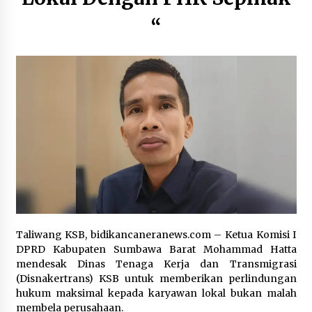
Penanganan Korban KM Mutiara Sentosa II di
RS PHC Surabaya
“
3 hari ago
7 TAHUN DIBIARKAN…! 10 LEMBAGA GERAM :
SIDAK BUPATI dan KAPOLRES DI LANTUNG CUMA
SEREMONI, TAMBANG ILEGAL TETAP JALAN ”
Sidak Cuma Foto – Foto “
3 hari ago
Ketua KONI Mengajak Seluruh Elemen Daerah
Mendukung Sumbawa sebagai Tuan Rumah
Cabang Olahraga PON 2028
3 hari ago
Taliwang KSB, bidikancaneranews.com – Ketua Komisi I
DPRD Kabupaten Sumbawa Barat Mohammad Hatta
mendesak Dinas Tenaga Kerja dan Transmigrasi
(Disnakertrans) KSB untuk memberikan perlindungan
hukum maksimal kepada karyawan lokal bukan malah
membela perusahaan.