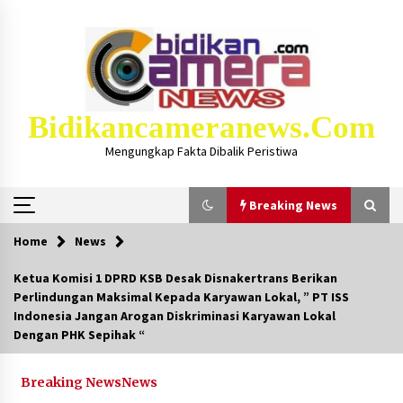
Skip
to
content
Bidikancameranews.com
Mengungkap Fakta Dibalik Peristiwa
Breaking News
Home
News
Breaking News
Ketua Komisi 1 DPRD KSB Desak Disnakertrans Berikan
Perlindungan Maksimal Kepada Karyawan Lokal, ” PT ISS
Iklan Layanan KSB MAJU LUAR BIASA, Hukum
Indonesia Jangan Arogan Diskriminasi Karyawan Lokal
Masjid Dan Marbot Dapat Insentif Bulanan
Dengan PHK Sepihak “
2 bulan ago
Breaking News
News
Kejaksaan KSB Mulai Lidik Mafia Tanah Desa
Sekongkang Bawah