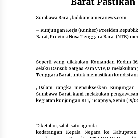
Barat Pastikan
Korban KM Mutiara Sentosa II di RS
PHC Surabaya
4 hari ago
Sumbawa Barat, bidikancameranews.com
– Kunjungan Kerja (Kunker) Presiden Republik 
Barat, Provinsi Nusa Tenggara Barat (NTB) men
Seperti yang dilakukan Komandan Kodim 162
selaku Dansub Satgas Pam VVIP, Ia melakukan
Tenggara Barat, untuk memastikan kondisi ama
,”Dalam rangka mensukseskan Kunjungan K
Sumbawa Barat, kami melakukan pengawas
kegiatan kunjungan RI 1,” ucapnya, Senin (19/06
Diketahui, salah satu agenda
kedatangan Kepala Negara ke Kabupaten