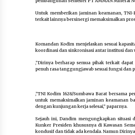
pembangunan Semelter PT AMMAN Mineral Nu
Untuk memberikan jaminan keamanan, TNI-Po
terkait lainnya bersinergi memaksimalkan pr
Komandan Kodim menjelaskan sesuai kapasitas
koordinasi dan sinkronisasi antar institusi dan 
,”Dirinya berharap semua pihak terkait dap
penuh rasa tanggungjawab sesuai fungsi dan p
,”TNI Kodim 1628/Sumbawa Barat bersama per
untuk memaksimalkan jaminan keamanan bag
dengan kunjungan kerja selesai,” paparnya.
Sejauh ini, Dandim mengungkapkan situasi di
Kunker Presiden khususnya di Kawasan Seme
kondusif dan tidak ada kendala. Namun Diriny