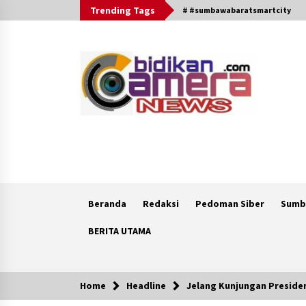
Skip
Trending Tags
# #sumbawabaratsmartcity
to
content
Beranda
Redaksi
Pedoman Siber
Sumb
BERITA UTAMA
Home
Headline
Jelang Kunjungan Preside
Breaking News