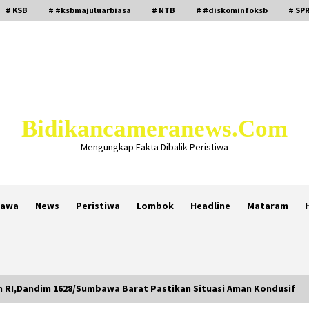
# KSB
# #ksbmajuluarbiasa
# NTB
# #diskominfoksb
# SPR
Bidikancameranews.com
Mengungkap Fakta Dibalik Peristiwa
awa
News
Peristiwa
Lombok
Headline
Mataram
n RI,Dandim 1628/Sumbawa Barat Pastikan Situasi Aman Kondusif