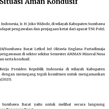
 Situasi Aman Kondusif
KAPOLRES DI LANTUNG CUMA
SEREMONI, TAMBANG ILEGAL TETAP
4 hari ago
JALAN ” Sidak Cuma Foto – Foto “
Indonesia, Ir. H. Joko Widodo, di wilayah Kabupaten Sumbawa
dapat pengawalan dan penjagaan ketat dari aparat TNI-Polri.
8/Sumbawa Barat Letkol Inf Oktavia Englana Partadimaja
 pengawasan di sektor sekitar Semester AMMAN Mineral Nusa
n serta kondusif.
erja Presiden Republik Indonesia di wilayah Kabupaten
an dengan memegang teguh komitmen untuk mengamankan
/2023).
 Sumbawa Barat yaitu untuk melihat secara langsung