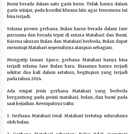
Teknologi” Kemendiktisaintek
Bumi berada dalam satu garis lurus. Tidak hanya dalam
1 hari ago
garis sejajar, pada kondisi khusus lain agar fenomena ini
bisa terjadi.
Bupati H. Jarot Terima Audiensi Ombudsman
NTB, Dukung Penilaian Kepatuhan Pelayanan
Selama proses gerhana, Bulan harus berada dalam fase
Publik di Lingkup Pemkab Sumbawa
purnama dan berada tepat di antara Matahari dan Bumi.
2 hari ago
Karena ukuran Bulan dan Matahari berbeda, Bulan dapat
menutupi Matahari sepenuhnya ataupun sebagian.
Bupati H. Jarot Dorong Inovasi Pelayanan
Publik, Empat Proyek Perubahan PKN II Resmi
Diluncurkan
Mengutip laman Space, gerhana Matahari hanya bisa
2 hari ago
terjadi selama fase Bulan baru. Biasanya hanya terjadi
sekitar dua kali dalam setahun, begitupun yang terjadi
Jasa Raharja Serahkan Santunan kepada Ahli
pada tahun 2024.
Waris Korban Kebakaran KM Mutiara Sentosa II
2 hari ago
Ada empat jenis gerhana Matahari yang berbeda
bergantung pada posisi matahari, bulan, dan bumi pada
KAJARI KSB: PERKARA COMBINE TIDAK BISA
saat kejadian. Keempatnya yaitu:
DIKUBUR! LAPORAN SUDAH KE KEJAGUNG,
TINGGAL TUNGGU HITUNGAN KERUGIAN
1. Gerhana Matahari total: Matahari tertutup seluruhnya
NEGARA DARI BPK ” Penanganan Perkara
2 hari ago
Combine Tetap Berjalan Karena Sudah Menjadi
oleh bulan.
Laporan di KSB Ke Kejagung “
Dirut Jasa Raharja Dampingi Wamenhub Tinjau