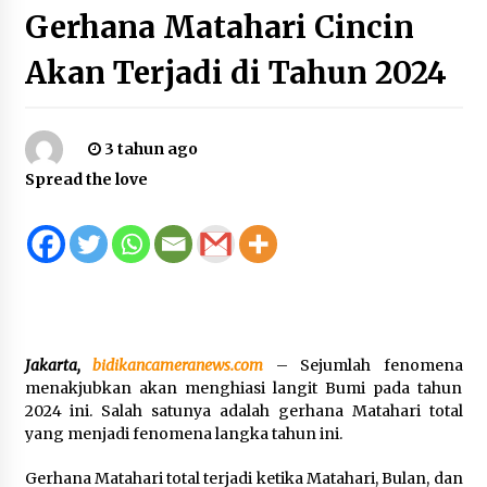
Gerhana Matahari Cincin
2 tahun ago
Akan Terjadi di Tahun 2024
Polsek Labuhan Badas Tertibkan Pengemis
yang Mempekerjakan Anak di Bawah Umur
9 jam ago
3 tahun ago
Bupati H. Jarot Tegaskan Pengurangan Risiko
Bencana Dimulai dari Desa, Selaras dengan
Spread the love
Implementasi Sumbawa Hijau Lestari
11 jam ago
DEMOKRASI DIGITAL PILKADES PERTAMA DI
DESA! KSB GELAR SIMULASI E-VOTING , BUPATI :
SISTEM OFFLINE, ADA BUKTI STRUK JAGA
KEAMANAN SUARA
15 jam ago
Enam Pelabuhan ASDP Resmi Terapkan Standar
Jakarta,
bidikancameranews.com
– Sejumlah fenomena
Baru Keselamatan Nasional
menakjubkan akan menghiasi langit Bumi pada tahun
1 hari ago
2024 ini. Salah satunya adalah gerhana Matahari total
yang menjadi fenomena langka tahun ini.
Tim Riset Energi Timur FRS UTS Raih
Gerhana Matahari total terjadi ketika Matahari, Bulan, dan
Pendanaan Program “Titik Kumpul Sains dan