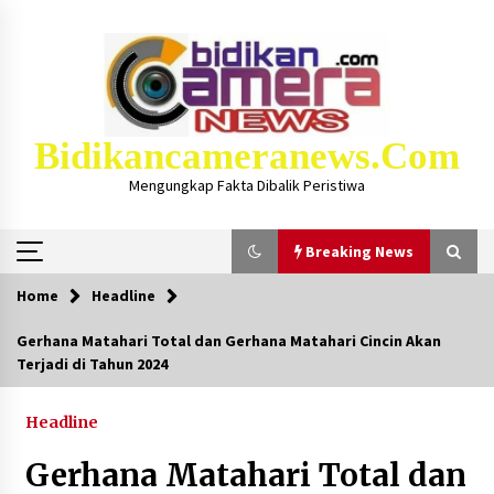
Skip
to
content
Bidikancameranews.com
Mengungkap Fakta Dibalik Peristiwa
Breaking News
Home
Headline
Breaking News
Gerhana Matahari Total dan Gerhana Matahari Cincin Akan
Terjadi di Tahun 2024
Iklan Layanan KSB MAJU LUAR BIASA, Hukum
Masjid Dan Marbot Dapat Insentif Bulanan
2 bulan ago
Headline
Gerhana Matahari Total dan
Kejaksaan KSB Mulai Lidik Mafia Tanah Desa
Sekongkang Bawah