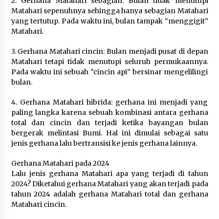
2. Gerhana Matahari sebagian: Bulan tidak menutupi
Penanganan Korban KM Mutiara Sentosa II di
RS PHC Surabaya
Matahari sepenuhnya sehingga hanya sebagian Matahari
3 hari ago
yang tertutup. Pada waktu ini, bulan tampak “menggigit”
Matahari.
7 TAHUN DIBIARKAN…! 10 LEMBAGA GERAM :
SIDAK BUPATI dan KAPOLRES DI LANTUNG CUMA
3. Gerhana Matahari cincin: Bulan menjadi pusat di depan
SEREMONI, TAMBANG ILEGAL TETAP JALAN ”
Matahari tetapi tidak menutupi seluruh permukaannya.
Sidak Cuma Foto – Foto “
3 hari ago
Pada waktu ini sebuah “cincin api” bersinar mengelilingi
bulan.
Ketua KONI Mengajak Seluruh Elemen Daerah
Mendukung Sumbawa sebagai Tuan Rumah
4. Gerhana Matahari hibrida: gerhana ini menjadi yang
Cabang Olahraga PON 2028
paling langka karena sebuah kombinasi antara gerhana
3 hari ago
total dan cincin dan terjadi ketika bayangan bulan
bergerak melintasi Bumi. Hal ini dimulai sebagai satu
jenis gerhana lalu bertransisi ke jenis gerhana lainnya.
Gerhana Matahari pada 2024
Lalu jenis gerhana Matahari apa yang terjadi di tahun
2024? Diketahui gerhana Matahari yang akan terjadi pada
tahun 2024 adalah gerhana Matahari total dan gerhana
Matahari cincin.