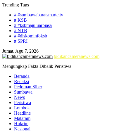
Skip
Trending Tags
to
# #sumbawabaratsmartcity
content
# KSB
# #ksbmajuluarbiasa
# NTB
# #diskominfoksb
# SPRI
Jumat, Agu 7, 2026
bidikancameranews.com
Mengungkap Fakta Dibalik Peristiwa
Beranda
Redaksi
Pedoman Siber
Sumbawa
News
Peristiwa
Lombok
Headline
Mataram
Hukrim
Nasional