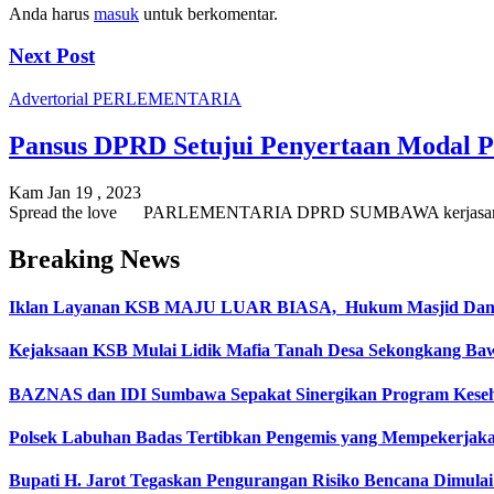
Anda harus
masuk
untuk berkomentar.
Next Post
Advertorial
PERLEMENTARIA
Pansus DPRD Setujui Penyertaan Modal 
Kam Jan 19 , 2023
Spread the love PARLEMENTARIA DPRD SUMBAWA kerjasama den
Breaking News
Iklan Layanan KSB MAJU LUAR BIASA, Hukum Masjid Dan Ma
Kejaksaan KSB Mulai Lidik Mafia Tanah Desa Sekongkang Ba
BAZNAS dan IDI Sumbawa Sepakat Sinergikan Program Keseh
Polsek Labuhan Badas Tertibkan Pengemis yang Mempekerja
Bupati H. Jarot Tegaskan Pengurangan Risiko Bencana Dimulai 