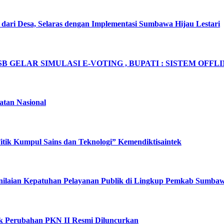
dari Desa, Selaras dengan Implementasi Sumbawa Hijau Lestari
B GELAR SIMULASI E-VOTING , BUPATI : SISTEM OFF
tan Nasional
ik Kumpul Sains dan Teknologi” Kemendiktisaintek
nilaian Kepatuhan Pelayanan Publik di Lingkup Pemkab Sumba
yek Perubahan PKN II Resmi Diluncurkan