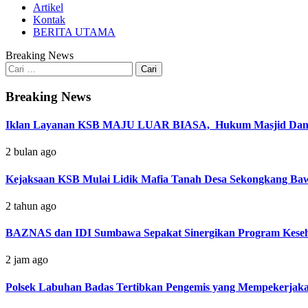
Artikel
Kontak
BERITA UTAMA
Breaking News
Cari
untuk:
Breaking News
Iklan Layanan KSB MAJU LUAR BIASA, Hukum Masjid Dan Ma
2 bulan ago
Kejaksaan KSB Mulai Lidik Mafia Tanah Desa Sekongkang Ba
2 tahun ago
BAZNAS dan IDI Sumbawa Sepakat Sinergikan Program Keseh
2 jam ago
Polsek Labuhan Badas Tertibkan Pengemis yang Mempekerja