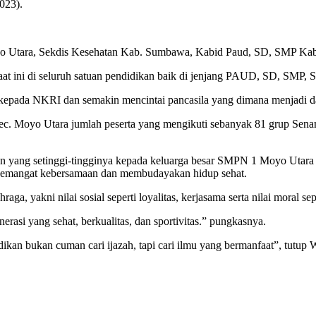
023).
Moyo Utara, Sekdis Kesehatan Kab. Sumbawa, Kabid Paud, SD, SMP K
aat ini di seluruh satuan pendidikan baik di jenjang PAUD, SD, SMP
a kepada NKRI dan semakin mencintai pancasila yang dimana menjadi da
. Moyo Utara jumlah peserta yang mengikuti sebanyak 81 grup Senam
ang setinggi-tingginya kepada keluarga besar SMPN 1 Moyo Utara yan
 semangat kebersamaan dan membudayakan hidup sehat.
ahraga, yakni nilai sosial seperti loyalitas, kerjasama serta nilai moral 
erasi yang sehat, berkualitas, dan sportivitas.” pungkasnya.
kan bukan cuman cari ijazah, tapi cari ilmu yang bermanfaat”, tutup 