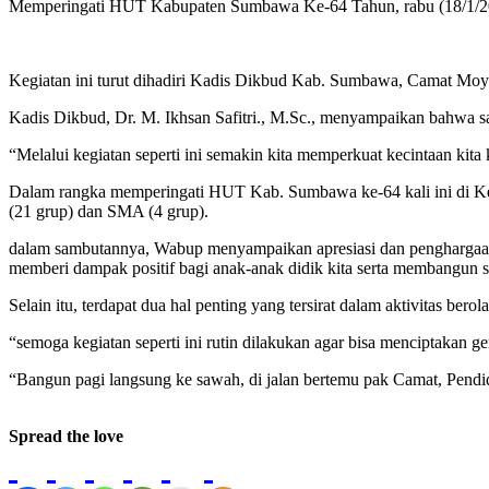
Memperingati HUT Kabupaten Sumbawa Ke-64 Tahun, rabu (18/1/2
Kegiatan ini turut dihadiri Kadis Dikbud Kab. Sumbawa, Camat 
Kadis Dikbud, Dr. M. Ikhsan Safitri., M.Sc., menyampaikan bahwa s
“Melalui kegiatan seperti ini semakin kita memperkuat kecintaan kit
Dalam rangka memperingati HUT Kab. Sumbawa ke-64 kali ini di Kec
(21 grup) dan SMA (4 grup).
dalam sambutannya, Wabup menyampaikan apresiasi dan penghargaan y
memberi dampak positif bagi anak-anak didik kita serta membangun
Selain itu, terdapat dua hal penting yang tersirat dalam aktivitas berol
“semoga kegiatan seperti ini rutin dilakukan agar bisa menciptakan gen
“Bangun pagi langsung ke sawah, di jalan bertemu pak Camat, Pendidi
Spread the love