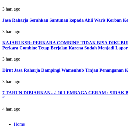
3 hari ago
Jasa Raharja Serahkan Santunan kepada Ahli Waris Korban K
3 hari ago
KAJARI KSB: PERKARA COMBINE TIDAK BISA DIKUBU
Perkara Combine Tetap Berjalan Karena Sudah Menjadi Lapor
3 hari ago
Dirut Jasa Raharja Dampingi Wamenhub Tinjau Penanganan K
3 hari ago
7 TAHUN DIBIARKAN…! 10 LEMBAGA GERAM : SIDAK BU
“
4 hari ago
Home