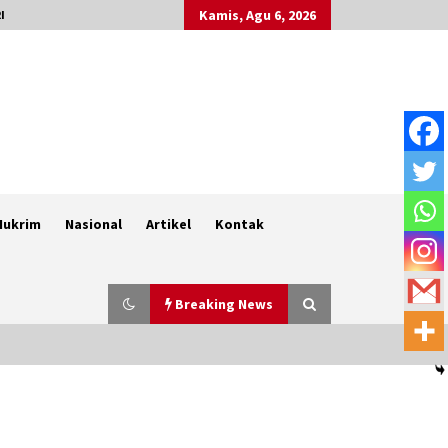
Kamis, Agu 6, 2026
I
Hukrim
Nasional
Artikel
Kontak
Breaking News
Polsek Labuhan Badas Tertibkan
Pengemis yang Mempekerjakan