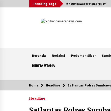
Skip
Trending Tags
# #sumbawabaratsmartcity
to
content
Beranda
Redaksi
Pedoman Siber
Sumb
BERITA UTAMA
Home
Headline
Satlantas Polres Sumbawa 
Breaking News
Headline
Iklan Layanan KSB MAJU LUAR
BIASA, Hukum Masjid Dan Marbot
Satlantas Polres Sumba