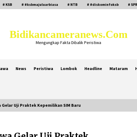
# KSB
# #ksbmajuluarbiasa
# NTB
# #diskominfoksb
# SPR
Bidikancameranews.com
Mengungkap Fakta Dibalik Peristiwa
awa
News
Peristiwa
Lombok
Headline
Mataram
Gelar Uji Praktek Kepemilikan SIM Baru
Kejaksaan KSB Mulai Lidik Mafia
Tanah Desa Sekongkang Bawah
wa Gelar Uji Praktek