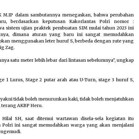
IK M.IP dalam sambutannya menegaskan, bahwa perubahan
ru, berdasarkan keputusan Kakorlantas Polri nomor :
hwa sistem ujian praktek pembuatan SIM mulai tahun 2023 ini
umnya, dimana aturan yang baru ini sangat memudahkan
iapkan menggunakan leter huruf S, berbeda dengan rute yang
ig Zag.
sihnya satu meter lebih lebar dari lintasan sebelumnya”, ungkap
ge 1 Lurus, Stage 2 putar arah atau U-Turn, stage 3 huruf S,
k, yakni tidak boleh menurunkan kaki, tidak boleh menjatuhkan
n”, terang AKBP Heru.
ilal SH, saat ditemui wartawan disela-sela kegiatan itu
s Polri ini sangat memudahkan warga yang akan menjalani
Mengemudi.