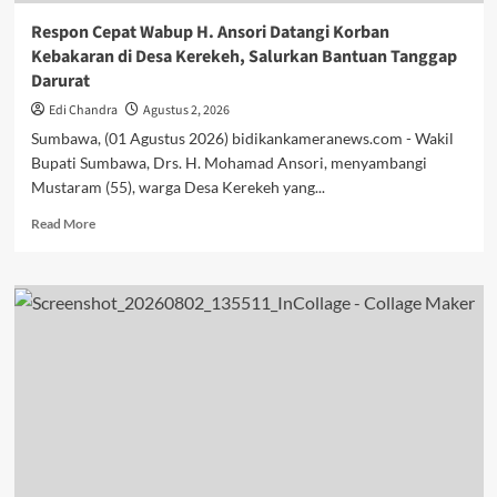
Finalis
Respon Cepat Wabup H. Ansori Datangi Korban
Kebakaran di Desa Kerekeh, Salurkan Bantuan Tanggap
Darurat
Edi Chandra
Agustus 2, 2026
Sumbawa, (01 Agustus 2026) bidikankameranews.com - Wakil
Bupati Sumbawa, Drs. H. Mohamad Ansori, menyambangi
Mustaram (55), warga Desa Kerekeh yang...
Read
Read More
more
about
Respon
Cepat
Wabup
H.
Ansori
Datangi
Korban
Kebakaran
di
Desa
Kerekeh,