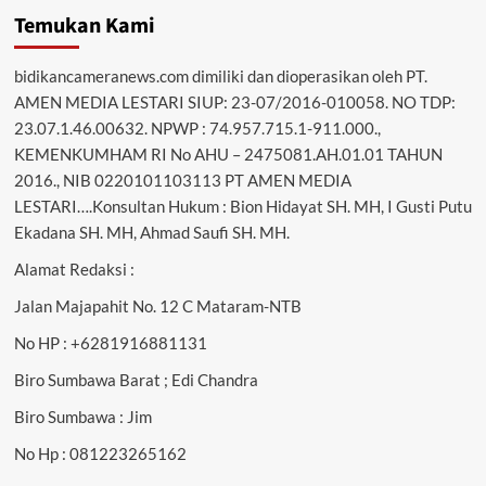
Temukan Kami
bidikancameranews.com dimiliki dan dioperasikan oleh PT.
AMEN MEDIA LESTARI SIUP: 23-07/2016-010058. NO TDP:
23.07.1.46.00632. NPWP : 74.957.715.1-911.000.,
KEMENKUMHAM RI No AHU – 2475081.AH.01.01 TAHUN
2016., NIB 0220101103113 PT AMEN MEDIA
LESTARI….Konsultan Hukum : Bion Hidayat SH. MH, I Gusti Putu
Ekadana SH. MH, Ahmad Saufi SH. MH.
Alamat Redaksi :
Jalan Majapahit No. 12 C Mataram-NTB
No HP : +6281916881131
Biro Sumbawa Barat ; Edi Chandra
Biro Sumbawa : Jim
No Hp : 081223265162