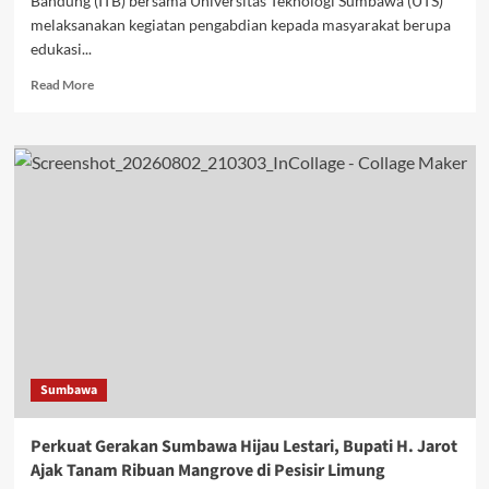
Bandung (ITB) bersama Universitas Teknologi Sumbawa (UTS)
melaksanakan kegiatan pengabdian kepada masyarakat berupa
edukasi...
Read
Read More
more
about
ITB
dan
UTS
Edukasi
Mitigasi
Gempa
dan
Tsunami
kepada
Masyarakat
Desa
Pukat
Sumbawa
Utan
Perkuat Gerakan Sumbawa Hijau Lestari, Bupati H. Jarot
Ajak Tanam Ribuan Mangrove di Pesisir Limung