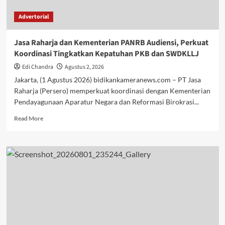
Salurkan
Advertorial
Bantuan
Tanggap
Darurat
Jasa Raharja dan Kementerian PANRB Audiensi, Perkuat
Koordinasi Tingkatkan Kepatuhan PKB dan SWDKLLJ
Edi Chandra
Agustus 2, 2026
Jakarta, (1 Agustus 2026) bidikankameranews.com – PT Jasa
Raharja (Persero) memperkuat koordinasi dengan Kementerian
Pendayagunaan Aparatur Negara dan Reformasi Birokrasi...
Read
Read More
more
about
Jasa
Raharja
dan
Kementerian
PANRB
Audiensi,
Perkuat
Koordinasi
Tingkatkan