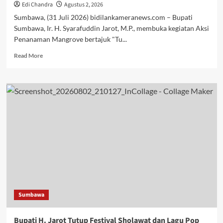
Edi Chandra
Agustus 2, 2026
Sumbawa, (31 Juli 2026) bidilankameranews.com – Bupati
Sumbawa, Ir. H. Syarafuddin Jarot, M.P., membuka kegiatan Aksi
Penanaman Mangrove bertajuk "Tu...
Read
Read More
more
about
Perkuat
Gerakan
Sumbawa
Hijau
Lestari,
Bupati
H.
Jarot
Ajak
Tanam
Ribuan
Mangrove
Sumbawa
di
Pesisir
Limung
Bupati H. Jarot Tutup Festival Sholawat dan Lagu Pop