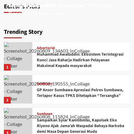
Kepada masyarakat
Terlapor Kasus TPKS Ditetapkan “Tersangka”
Editor’s Picks
Edi Chandra
Edi Chandra
Agustus 9, 2026
Agustus 8, 2026
Trending Story
Advertorial
Muhammad Awaluddin: Ekosistem Terintegrasi
Kunci Jasa Raharja Hadirkan Pelayanan
Maksimal Kepada masyarakat
1
Sumbawa
GP Ansor Sumbawa Apresiasi Polres Sumbawa,
Terlapor Kasus TPKS Ditetapkan “Tersangka”
2
Sumbawa
Sampaikan Syiar Kamtibmas, Kapolsek Eko
Riyono Ajak Jama’ah Waspadai Bahaya Narkoba
demi Masa Depan Generasi Muda
3