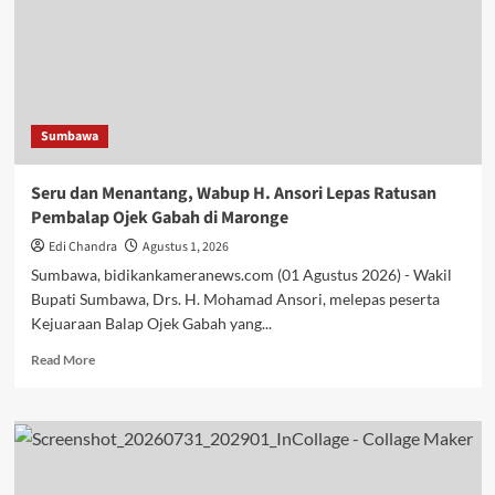
Sumbawa
Langsung
Dihuni
Pasien
Kemoterapi
Asal
Sumbawa
Empang
Seru dan Menantang, Wabup H. Ansori Lepas Ratusan
Pembalap Ojek Gabah di Maronge
Edi Chandra
Agustus 1, 2026
Sumbawa, bidikankameranews.com (01 Agustus 2026) - Wakil
Bupati Sumbawa, Drs. H. Mohamad Ansori, melepas peserta
Kejuaraan Balap Ojek Gabah yang...
Read
Read More
more
about
Seru
dan
Menantang,
Wabup