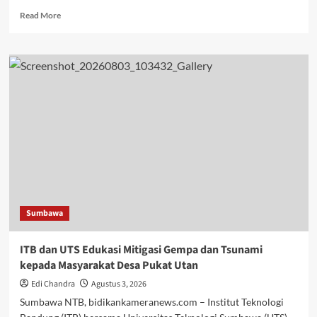
Read
Read More
more
about
Jasa
Raharja
Jamin
Seluruh
Korban
Kebakaran
KM
Mutiara
Sentosa
II
di
Perairan
Sumbawa
Sumenep
ITB dan UTS Edukasi Mitigasi Gempa dan Tsunami
kepada Masyarakat Desa Pukat Utan
Edi Chandra
Agustus 3, 2026
Sumbawa NTB, bidikankameranews.com – Institut Teknologi