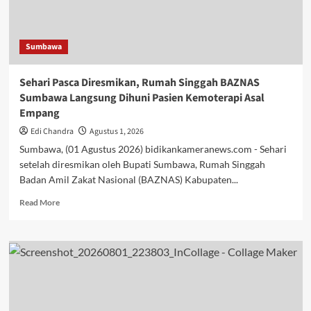
Kepatuhan
PKB
dan
Sumbawa
SWDKLLJ
Sehari Pasca Diresmikan, Rumah Singgah BAZNAS
Sumbawa Langsung Dihuni Pasien Kemoterapi Asal
Empang
Edi Chandra
Agustus 1, 2026
Sumbawa, (01 Agustus 2026) bidikankameranews.com - Sehari
setelah diresmikan oleh Bupati Sumbawa, Rumah Singgah
Badan Amil Zakat Nasional (BAZNAS) Kabupaten...
Read
Read More
more
about
Sehari
Pasca
Diresmikan,
Rumah
Singgah
BAZNAS