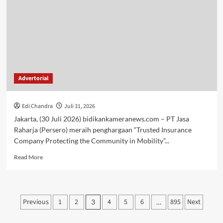
H.
Ansori
Lepas
Ratusan
Pembalap
Ojek
Gabah
di
Advertorial
Maronge
Edi Chandra
Juli 31, 2026
Jakarta, (30 Juli 2026) bidikankameranews.com – PT Jasa
Raharja (Persero) meraih penghargaan “Trusted Insurance
Company Protecting the Community in Mobility”...
Read
Read More
more
about
Paginasi
Previous
1
2
4
5
6
895
Next
3
…
pos