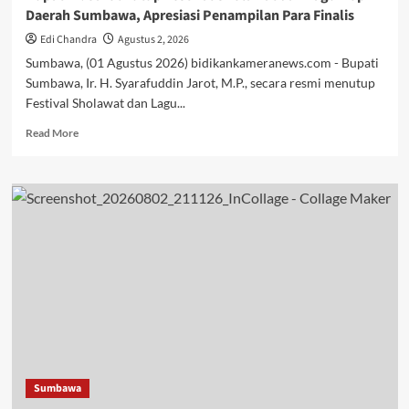
Daerah Sumbawa, Apresiasi Penampilan Para Finalis
Edi Chandra
Agustus 2, 2026
Sumbawa, (01 Agustus 2026) bidikankameranews.com - Bupati
Sumbawa, Ir. H. Syarafuddin Jarot, M.P., secara resmi menutup
Festival Sholawat dan Lagu...
Read
Read More
more
about
Bupati
H.
Jarot
Tutup
Festival
Sholawat
dan
Lagu
Pop
Daerah
Sumbawa,
Apresiasi
Sumbawa
Penampilan
Para