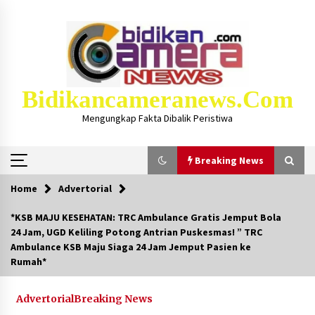
Skip
to
content
Bidikancameranews.com
Mengungkap Fakta Dibalik Peristiwa
Breaking News
Home
Advertorial
Breaking News
*KSB MAJU KESEHATAN: TRC Ambulance Gratis Jemput Bola
24 Jam, UGD Keliling Potong Antrian Puskesmas! ” TRC
Iklan Layanan KSB MAJU LUAR BIASA, Hukum
Ambulance KSB Maju Siaga 24 Jam Jemput Pasien ke
Masjid Dan Marbot Dapat Insentif Bulanan
Rumah*
2 bulan ago
Advertorial
Breaking News
Kejaksaan KSB Mulai Lidik Mafia Tanah Desa
Sekongkang Bawah