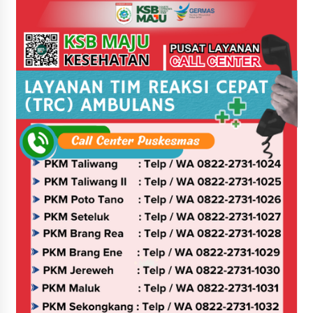
NTB, Dukung Penilaian Kepatuhan Pelayanan
Publik di Lingkup Pemkab Sumbawa
4 hari ago
Bupati H. Jarot Dorong Inovasi Pelayanan
Publik, Empat Proyek Perubahan PKN II Resmi
Diluncurkan
4 hari ago
Jasa Raharja Serahkan Santunan kepada Ahli
Waris Korban Kebakaran KM Mutiara Sentosa II
4 hari ago