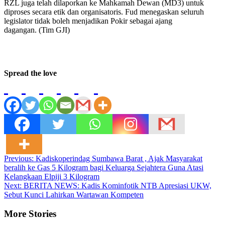
RZL juga telah dilaporkan ke Mahkamah Dewan (MD3) untuk
diproses secara etik dan organisatoris. Fud menegaskan seluruh
legislator tidak boleh menjadikan Pokir sebagai ajang
dagangan. (Tim GJI)
Spread the love
Post
Previous:
Kadiskoperindag Sumbawa Barat , Ajak Masyarakat
beralih ke Gas 5 Kilogram bagi Keluarga Sejahtera Guna Atasi
navigation
Kelangkaan Elpiji 3 Kilogram
Next:
BERITA NEWS: Kadis Kominfotik NTB Apresiasi UKW,
Sebut Kunci Lahirkan Wartawan Kompeten
More Stories