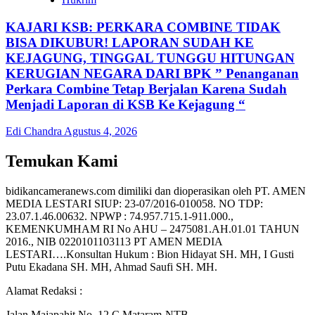
KAJARI KSB: PERKARA COMBINE TIDAK
BISA DIKUBUR! LAPORAN SUDAH KE
KEJAGUNG, TINGGAL TUNGGU HITUNGAN
KERUGIAN NEGARA DARI BPK ” Penanganan
Perkara Combine Tetap Berjalan Karena Sudah
Menjadi Laporan di KSB Ke Kejagung “
Edi Chandra
Agustus 4, 2026
Temukan Kami
bidikancameranews.com dimiliki dan dioperasikan oleh PT. AMEN
MEDIA LESTARI SIUP: 23-07/2016-010058. NO TDP:
23.07.1.46.00632. NPWP : 74.957.715.1-911.000.,
KEMENKUMHAM RI No AHU – 2475081.AH.01.01 TAHUN
2016., NIB 0220101103113 PT AMEN MEDIA
LESTARI….Konsultan Hukum : Bion Hidayat SH. MH, I Gusti
Putu Ekadana SH. MH, Ahmad Saufi SH. MH.
Alamat Redaksi :
Jalan Majapahit No. 12 C Mataram-NTB