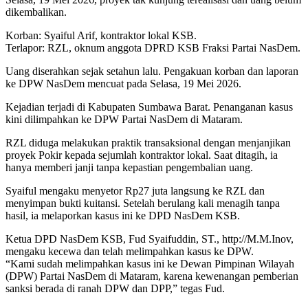
dikembalikan.
Korban: Syaiful Arif, kontraktor lokal KSB.
Terlapor: RZL, oknum anggota DPRD KSB Fraksi Partai NasDem.
Uang diserahkan sejak setahun lalu. Pengakuan korban dan laporan
ke DPW NasDem mencuat pada Selasa, 19 Mei 2026.
Kejadian terjadi di Kabupaten Sumbawa Barat. Penanganan kasus
kini dilimpahkan ke DPW Partai NasDem di Mataram.
RZL diduga melakukan praktik transaksional dengan menjanjikan
proyek Pokir kepada sejumlah kontraktor lokal. Saat ditagih, ia
hanya memberi janji tanpa kepastian pengembalian uang.
Syaiful mengaku menyetor Rp27 juta langsung ke RZL dan
menyimpan bukti kuitansi. Setelah berulang kali menagih tanpa
hasil, ia melaporkan kasus ini ke DPD NasDem KSB.
Ketua DPD NasDem KSB, Fud Syaifuddin, ST., http://M.M.Inov,
mengaku kecewa dan telah melimpahkan kasus ke DPW.
“Kami sudah melimpahkan kasus ini ke Dewan Pimpinan Wilayah
(DPW) Partai NasDem di Mataram, karena kewenangan pemberian
sanksi berada di ranah DPW dan DPP,” tegas Fud.