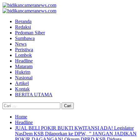
Skip
to
Primary
content
Menu
Beranda
Redaksi
Pedoman Siber
Sumbawa
News
Peristiwa
Lombok
Headline
Mataram
Hukrim
Nasional
Artikel
Kontak
BERITA UTAMA
Cari
untuk:
Home
Headline
JUAL BELI POKIR BUKTI KWITANSI ADA! Legislator
NasDem KSB Dilaporkan ke DPW, ” JANGAN JADIKAN
POKIR DAGANGAN! Oknum DPRD KSB Diduga