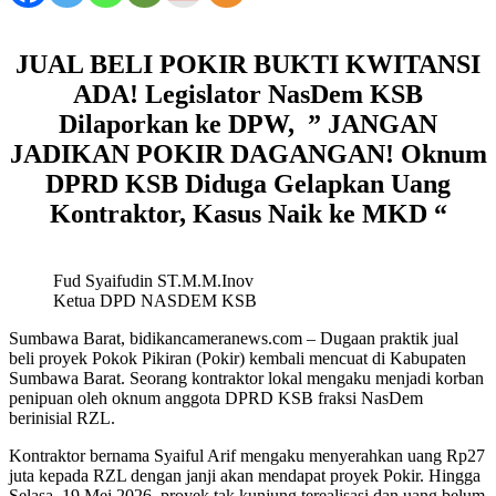
JUAL BELI POKIR BUKTI KWITANSI
ADA! Legislator NasDem KSB
Dilaporkan ke DPW, ” JANGAN
JADIKAN POKIR DAGANGAN! Oknum
DPRD KSB Diduga Gelapkan Uang
Kontraktor, Kasus Naik ke MKD “
Fud Syaifudin ST.M.M.Inov
Ketua DPD NASDEM KSB
Sumbawa Barat, bidikancameranews.com – Dugaan praktik jual
beli proyek Pokok Pikiran (Pokir) kembali mencuat di Kabupaten
Sumbawa Barat. Seorang kontraktor lokal mengaku menjadi korban
penipuan oleh oknum anggota DPRD KSB fraksi NasDem
berinisial RZL.
Kontraktor bernama Syaiful Arif mengaku menyerahkan uang Rp27
juta kepada RZL dengan janji akan mendapat proyek Pokir. Hingga
Selasa, 19 Mei 2026, proyek tak kunjung terealisasi dan uang belum