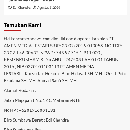
Sumbawa Hijau Lestari
Edi Chandra
Agustus 6, 2026
Temukan Kami
bidikancameranews.com dimiliki dan dioperasikan oleh PT.
AMEN MEDIA LESTARI SIUP: 23-07/2016-010058. NO TDP:
23.07.1.46.00632. NPWP : 74.957.715.1-911.000.,
KEMENKUMHAM RI No AHU – 2475081.AH.01.01 TAHUN
2016., NIB 0220101103113 PT AMEN MEDIA
LESTARI….Konsultan Hukum : Bion Hidayat SH. MH, I Gusti Putu
Ekadana SH. MH, Ahmad Saufi SH. MH.
Alamat Redaksi :
Jalan Majapahit No. 12 C Mataram-NTB
No HP : +6281916881131
Biro Sumbawa Barat ; Edi Chandra
Biro Sumbawa : Jim