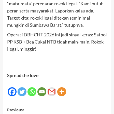
“mata-mata” peredaran rokok ilegal. “Kami butuh
peran serta masyarakat. Laporkan kalau ada.
Target kita: rokok ilegal ditekan seminimal
mungkin di Sumbawa Barat,” tutupnya.
Operasi DBHCHT 2026 ini jadi sinyal keras: Satpol
PP KSB + Bea Cukai NTB tidak main-main. Rokok
ilegal, minggir!
Spread the love
Post
Previous: