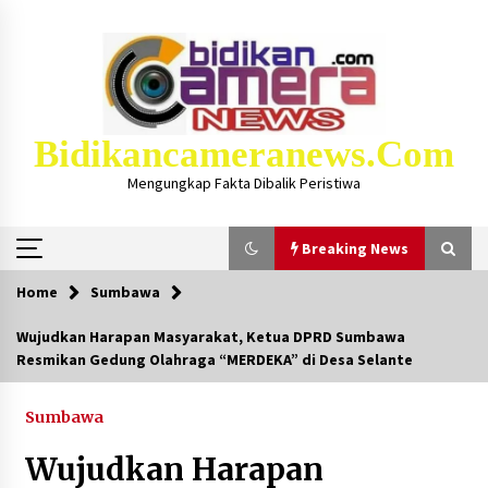
Skip
to
content
Bidikancameranews.com
Mengungkap Fakta Dibalik Peristiwa
Breaking News
Home
Sumbawa
Breaking News
Wujudkan Harapan Masyarakat, Ketua DPRD Sumbawa
Resmikan Gedung Olahraga “MERDEKA” di Desa Selante
Iklan Layanan KSB MAJU LUAR BIASA, Hukum
Masjid Dan Marbot Dapat Insentif Bulanan
2 bulan ago
Sumbawa
Wujudkan Harapan
Kejaksaan KSB Mulai Lidik Mafia Tanah Desa
Sekongkang Bawah