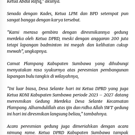
TINGGAL TUNGGU HITUNGAN KERUGIAN
Ketua Abdul Rafiq,” akunya.
NEGARA DARI BPK ” Penanganan Perkara
3 hari ago
Combine Tetap Berjalan Karena Sudah Menjadi
Senada dengan Kades, Ketua LPM dan BPD setempat pun
Laporan di KSB Ke Kejagung “
sangat bangga dengan karya tersebut.
Dirut Jasa Raharja Dampingi Wamenhub Tinjau
Penanganan Korban KM Mutiara Sentosa II di
RS PHC Surabaya
”Kami merasa gembira dengan diresmikannya gedung
3 hari ago
merdeka oleh Ketua DPRD, meski dengan anggaran 200 juta
tetapi lapangan badminton ini megah dan kelihatan cukup
7 TAHUN DIBIARKAN…! 10 LEMBAGA GERAM :
mewah”, ungkapnya.
SIDAK BUPATI dan KAPOLRES DI LANTUNG CUMA
SEREMONI, TAMBANG ILEGAL TETAP JALAN ”
Sidak Cuma Foto – Foto “
Camat Plampang Kabupaten Sumbawa yang dihubungi
4 hari ago
menyatakan rasa syukurnya atas peresmian pembangunan
lapangan bulu tangkis di wilayahnya,
”Ini luar biasa, Desa Selante hari ini Ketua DPRD yang juga
Ketua KONI Kabupaten Sumbawa periode 2023 – 2027 datang
meresmikan Gedung Merdeka Desa Selante Kecamatan
Plampang. Alhamdulillah atas ijin dan ridha Allah SWT gedung
ini hari ini diresmikan langsung beliau,” tambahnya.
Acara peresmian gedung juga dimeriahkan dengan acara
nimung rame. Ketua DPRD Kabupaten Sumbawa tampak