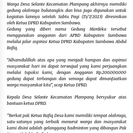
2 hari ago
Warga Desa Selante Kecamatan Plampang akhirnya memiliki
gedung olahraga bulutangkis dan bisa juga digunakan untuk
Tim Riset Energi Timur FRS UTS Raih
kegiatan lainnya setelah Sabtu Pagi (15/7/2023) diresmikan
Pendanaan Program “Titik Kumpul Sains dan
oleh Ketua DPRD Kabupaten Sumbawa.
Teknologi” Kemendiktisaintek
Gedung yang diberi nama Gedung Merdeka tersebut
2 hari ago
menggunakan anggaran dari APBD Kabupaten Sumbawa
melalui jalur aspirasi Ketua DPRD Kabupaten Sumbawa Abdul
Bupati H. Jarot Terima Audiensi Ombudsman
Rafiq.
NTB, Dukung Penilaian Kepatuhan Pelayanan
Publik di Lingkup Pemkab Sumbawa
“Alhamdulillah atas apa yang menjadi harapan dan aspirasi
3 hari ago
masyarakat hari ini dapat terwujud yang kami perjuangkan
melalui tupoksi kami, dengan Anggaran Rp.200.000.000
Bupati H. Jarot Dorong Inovasi Pelayanan
Publik, Empat Proyek Perubahan PKN II Resmi
gedung dapat terbangun dan semoga dapat dimanfaatkan
Diluncurkan
warga masyarakat kita”, ucap Ketua DPRD.
3 hari ago
Kepala Desa Selante Kecamatan Plampang bersyukur atas
Jasa Raharja Serahkan Santunan kepada Ahli
bantuan ketua DPRD.
Waris Korban Kebakaran KM Mutiara Sentosa II
3 hari ago
”Berkat pak Ketua Rafiq Desa kami memiliki tempat olahraga,
satu-satunya yang terbaik menurut warga dan masyarakat
KAJARI KSB: PERKARA COMBINE TIDAK BISA
kami disini adalah gelanggang badminton yang dibangun Pak
DIKUBUR! LAPORAN SUDAH KE KEJAGUNG,