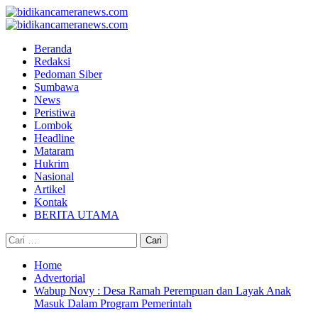
Skip
to
Primary
content
Menu
Beranda
Redaksi
Pedoman Siber
Sumbawa
News
Peristiwa
Lombok
Headline
Mataram
Hukrim
Nasional
Artikel
Kontak
BERITA UTAMA
Cari
untuk:
Home
Advertorial
Wabup Novy : Desa Ramah Perempuan dan Layak Anak
Masuk Dalam Program Pemerintah