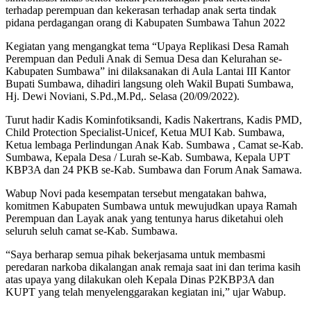
terhadap perempuan dan kekerasan terhadap anak serta tindak
pidana perdagangan orang di Kabupaten Sumbawa Tahun 2022
Kegiatan yang mengangkat tema “Upaya Replikasi Desa Ramah
Perempuan dan Peduli Anak di Semua Desa dan Kelurahan se-
Kabupaten Sumbawa” ini dilaksanakan di Aula Lantai III Kantor
Bupati Sumbawa, dihadiri langsung oleh Wakil Bupati Sumbawa,
Hj. Dewi Noviani, S.Pd.,M.Pd,. Selasa (20/09/2022).
Turut hadir Kadis Kominfotiksandi, Kadis Nakertrans, Kadis PMD,
Child Protection Specialist-Unicef, Ketua MUI Kab. Sumbawa,
Ketua lembaga Perlindungan Anak Kab. Sumbawa , Camat se-Kab.
Sumbawa, Kepala Desa / Lurah se-Kab. Sumbawa, Kepala UPT
KBP3A dan 24 PKB se-Kab. Sumbawa dan Forum Anak Samawa.
Wabup Novi pada kesempatan tersebut mengatakan bahwa,
komitmen Kabupaten Sumbawa untuk mewujudkan upaya Ramah
Perempuan dan Layak anak yang tentunya harus diketahui oleh
seluruh seluh camat se-Kab. Sumbawa.
“Saya berharap semua pihak bekerjasama untuk membasmi
peredaran narkoba dikalangan anak remaja saat ini dan terima kasih
atas upaya yang dilakukan oleh Kepala Dinas P2KBP3A dan
KUPT yang telah menyelenggarakan kegiatan ini,” ujar Wabup.