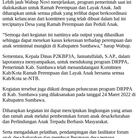
Lebih jauh Wabup Novi menjelaskan, program pemerintah saat ini
dialokasikan untuk Ramah Perempuan dan Layak Anak. Jadi
diharapkan untuk semua pihak yang terlibat dapat berkoordinasi
untuk kelancaran dari komitmen yang telah dibuat dalam hal ini
terciptanya Desa yang Ramah Perempuan dan Peduli Anak.
“Semoga dari kegiatan ini nantinya ada output yang dihasilkan
sehingga dapat menekan kasus kekerasan terhadap perempuan dan
anak seminimal mungkin di Kabupaten Sumbawa,” harap Wabup.
Sementara, Kepala Dinas P2KBP3A, Jannatulfalah, S.AP., dalam
laporannya menyampaikan, untuk mendukung program DRPPA,
Pemerintah Kab. Sumbawa telah menandatangani Komitmen
Kab/Kota Ramah Perempuan dan Layak Anak bersama semua
Kab/Kota se-NTB.
Kegiatan tersebut juga diikuti dengan peluncuran program DRPPA
di Kab. Sumbawa yang dilaksanakan pada tanggal 24 Maret 2022 di
Kabupaten Sumbawa.
Diharapkan kegiatan ini dapat menciptakan lingkungan yang aman
dan ramah anak melalui pembentukan forum anak desa/kelurahan
dan Perlindungan Anak Terpadu Berbasis Masyarakat.
Serta mengadakan pelatihan, pendampingan dan fasilitator forum
anak desa/kelurahan dan membuat Peraturan desa tentang