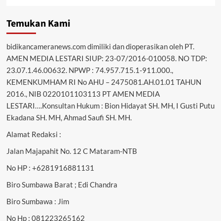
Temukan Kami
bidikancameranews.com dimiliki dan dioperasikan oleh PT.
AMEN MEDIA LESTARI SIUP: 23-07/2016-010058. NO TDP:
23.07.1.46.00632. NPWP : 74.957.715.1-911.000.,
KEMENKUMHAM RI No AHU – 2475081.AH.01.01 TAHUN
2016., NIB 0220101103113 PT AMEN MEDIA
LESTARI….Konsultan Hukum : Bion Hidayat SH. MH, I Gusti Putu
Ekadana SH. MH, Ahmad Saufi SH. MH.
Alamat Redaksi :
Jalan Majapahit No. 12 C Mataram-NTB
No HP : +6281916881131
Biro Sumbawa Barat ; Edi Chandra
Biro Sumbawa : Jim
No Hp : 081223265162