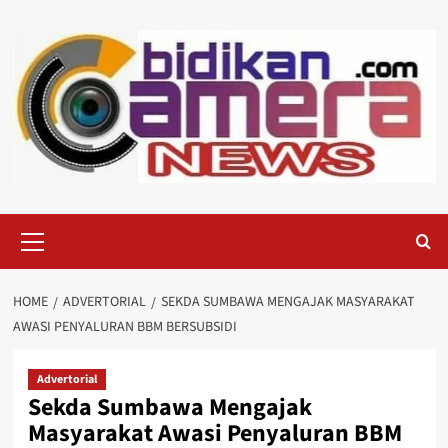
Skip
to
content
Primary
Menu
HOME
ADVERTORIAL
SEKDA SUMBAWA MENGAJAK MASYARAKAT
AWASI PENYALURAN BBM BERSUBSIDI
Advertorial
Sekda Sumbawa Mengajak
Masyarakat Awasi Penyaluran BBM