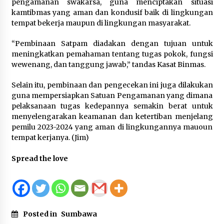
NTB, Dukung Penilaian Kepatuhan Pelayanan
pengamanan swakarsa, guna menciptakan situasi
Publik di Lingkup Pemkab Sumbawa
kamtibmas yang aman dan kondusif baik di lingkungan
4 hari ago
tempat bekerja maupun di lingkungan masyarakat.
Bupati H. Jarot Dorong Inovasi Pelayanan
“Pembinaan Satpam diadakan dengan tujuan untuk
Publik, Empat Proyek Perubahan PKN II Resmi
meningkatkan pemahaman tentang tugas pokok, fungsi
Diluncurkan
wewenang, dan tanggung jawab,” tandas Kasat Binmas.
4 hari ago
Selain itu, pembinaan dan pengecekan ini juga dilakukan
Jasa Raharja Serahkan Santunan kepada Ahli
guna mempersiapkan Satuan Pengamanan yang dimana
Waris Korban Kebakaran KM Mutiara Sentosa II
pelaksanaan tugas kedepannya semakin berat untuk
4 hari ago
menyelengarakan keamanan dan ketertiban menjelang
pemilu 2023-2024 yang aman di lingkungannya mauoun
tempat kerjanya. (Jim)
Spread the love
Posted in
Sumbawa