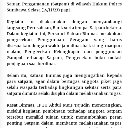
Satuan Pengamanan (Satpam) di wilayah Hukum Polres
2 hari ago
Sumbawa, Selasa (14/11/23) pagi.
Bupati H. Jarot Tegaskan Pengurangan Risiko
Bencana Dimulai dari Desa, Selaras dengan
Kegiatan ini dilaksanakan dengan menyambangi
Implementasi Sumbawa Hijau Lestari
langsung Perusahaan, Bank serta tempat Satpam bekerja.
2 hari ago
Dalam kegiatan ini, Personel Satuan Binmas melakukan
pengecekan Penggunaan Seragam yang harus
DEMOKRASI DIGITAL PILKADES PERTAMA DI
disesuaikan dengan waktu jam dinas baik siang maupun
DESA! KSB GELAR SIMULASI E-VOTING , BUPATI :
malam, Pengecekan Kelengkapan dan penggunaan
SISTEM OFFLINE, ADA BUKTI STRUK JAGA
Gampol terhadap Satpam, Pengecekan buku mutasi
KEAMANAN SUARA
2 hari ago
penjagaan saat berdinas.
Enam Pelabuhan ASDP Resmi Terapkan Standar
Selain itu, Satuan Binmas juga mengingatkan kepada
Baru Keselamatan Nasional
para satpam, agar dalam bertugas anggota piket jaga
3 hari ago
selalu waspada terhadap lingkungan sekitar serta para
satpam diminta selalu disiplin dalam melaksanakan tugas.
Tim Riset Energi Timur FRS UTS Raih
Pendanaan Program “Titik Kumpul Sains dan
Kasat Binmas, IPTU Abdul Muis Tajudin menerangkan,
Teknologi” Kemendiktisaintek
melalui kegiatan pembinaan terhadap anggota Satpam
3 hari ago
tersebut memiliki tujuan untuk menumbuhkan peran
penting Satpam dalam membantu melaksanakan tugas
Bupati H. Jarot Terima Audiensi Ombudsman