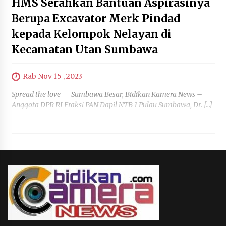
HMS Serahkan Bantuan Aspirasinya
Berupa Excavator Merk Pindad
kepada Kelompok Nelayan di
Kecamatan Utan Sumbawa
Rab Nov 15 , 2023
Spread the love Sumbawa Besar, Bidikan Kamera News –
Anggota DPR RI Fraksi PAN Dapil NTB 1 Pulau Sumbawa, Dr. […]