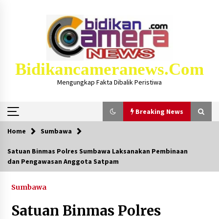
Skip
to
content
Bidikancameranews.com
Mengungkap Fakta Dibalik Peristiwa
Breaking News
Home
Sumbawa
Breaking News
Satuan Binmas Polres Sumbawa Laksanakan Pembinaan
dan Pengawasan Anggota Satpam
Iklan Layanan KSB MAJU LUAR BIASA, Hukum
Masjid Dan Marbot Dapat Insentif Bulanan
2 bulan ago
Sumbawa
Satuan Binmas Polres
Kejaksaan KSB Mulai Lidik Mafia Tanah Desa
Sekongkang Bawah