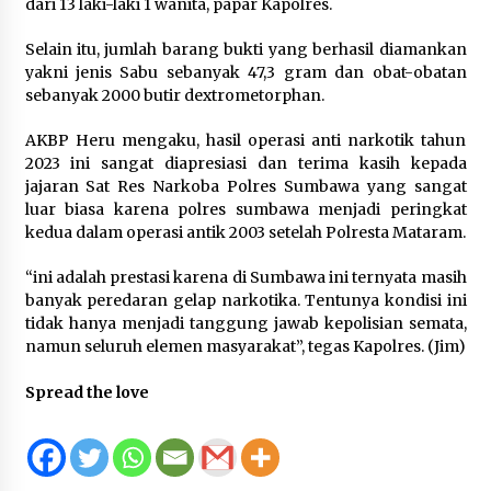
Penanganan Korban KM Mutiara Sentosa II di
dari 13 laki-laki 1 wanita, papar Kapolres.
RS PHC Surabaya
3 hari ago
Selain itu, jumlah barang bukti yang berhasil diamankan
yakni jenis Sabu sebanyak 47,3 gram dan obat-obatan
7 TAHUN DIBIARKAN…! 10 LEMBAGA GERAM :
sebanyak 2000 butir dextrometorphan.
SIDAK BUPATI dan KAPOLRES DI LANTUNG CUMA
SEREMONI, TAMBANG ILEGAL TETAP JALAN ”
AKBP Heru mengaku, hasil operasi anti narkotik tahun
Sidak Cuma Foto – Foto “
4 hari ago
2023 ini sangat diapresiasi dan terima kasih kepada
jajaran Sat Res Narkoba Polres Sumbawa yang sangat
Ketua KONI Mengajak Seluruh Elemen Daerah
luar biasa karena polres sumbawa menjadi peringkat
Mendukung Sumbawa sebagai Tuan Rumah
Cabang Olahraga PON 2028
kedua dalam operasi antik 2003 setelah Polresta Mataram.
4 hari ago
“ini adalah prestasi karena di Sumbawa ini ternyata masih
banyak peredaran gelap narkotika. Tentunya kondisi ini
tidak hanya menjadi tanggung jawab kepolisian semata,
namun seluruh elemen masyarakat”, tegas Kapolres. (Jim)
Spread the love