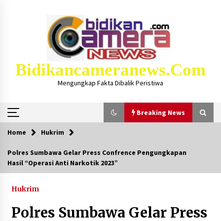
Skip
to
content
Bidikancameranews.com
Mengungkap Fakta Dibalik Peristiwa
Breaking News
Home
Hukrim
Breaking News
Polres Sumbawa Gelar Press Confrence Pengungkapan
Hasil “Operasi Anti Narkotik 2023”
Iklan Layanan KSB MAJU LUAR BIASA, Hukum
Masjid Dan Marbot Dapat Insentif Bulanan
2 bulan ago
Hukrim
Polres Sumbawa Gelar Press
Kejaksaan KSB Mulai Lidik Mafia Tanah Desa
Sekongkang Bawah