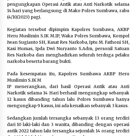
Teknologi” Kemendiktisaintek
pengungkapan Operasi Antik atau Anti Narkotik selama
2 hari ago
14 hari yang berlangsung di Mako Polres Sumbawa, rabu
(4/10/2023) pagi.
Bupati H. Jarot Terima Audiensi Ombudsman
NTB, Dukung Penilaian Kepatuhan Pelayanan
Kegiatan tersebut dipimpim Kapolres Sumbawa, AKBP
Publik di Lingkup Pemkab Sumbawa
Heru Muslimin S.IK M.IP, Waka Polres Sumbawa, Kompol
3 hari ago
Iwan Sugianto SH, Kasat Res Narkoba, Iptu M. Fathoni SH,
Kasi Humas, Ipda Dwi Nuryanto S.Adm, personil Satuan
Bupati H. Jarot Dorong Inovasi Pelayanan
Res Narkoba dan menghadirkan seluruh terduga pelaku
Publik, Empat Proyek Perubahan PKN II Resmi
Diluncurkan
narkoba beserta barang bukti.
3 hari ago
Pada kesempatan itu, Kapolres Sumbawa AKBP Heru
Jasa Raharja Serahkan Santunan kepada Ahli
Muslimin S.IK M
Waris Korban Kebakaran KM Mutiara Sentosa II
IP menerangkan, dari hasil Operasi Antik atau Anti
3 hari ago
Narkotik selama 14 Hari berhasil mengungkap sebanyak
12 kasus dibanding tahun lalu Polres Sumbawa hanya
KAJARI KSB: PERKARA COMBINE TIDAK BISA
mengungkap 9 kasus, ini ada kenaikan sebanyak 3 kasus.
DIKUBUR! LAPORAN SUDAH KE KEJAGUNG,
TINGGAL TUNGGU HITUNGAN KERUGIAN
NEGARA DARI BPK ” Penanganan Perkara
Sedangkan jumlah tersangka sebanyak 13 orang terdiri
3 hari ago
Combine Tetap Berjalan Karena Sudah Menjadi
dari 10 laki-laki dan 3 wanita, dibanding dengan operasi
Laporan di KSB Ke Kejagung “
antik 2022 tahun lalu tersangka sejumlah 14 orang terdiri
Dirut Jasa Raharja Dampingi Wamenhub Tinjau