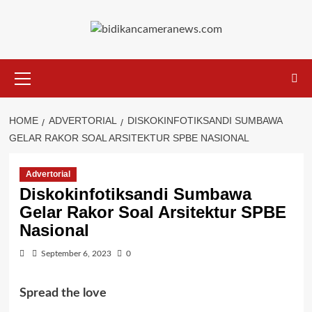
Skip
to
content
Primary
Menu
HOME
ADVERTORIAL
DISKOKINFOTIKSANDI SUMBAWA
GELAR RAKOR SOAL ARSITEKTUR SPBE NASIONAL
Advertorial
Diskokinfotiksandi Sumbawa
Gelar Rakor Soal Arsitektur SPBE
Nasional
September 6, 2023
0
Spread the love